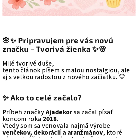
🌸✨ Pripravujem pre vás novú
značku –
Tvorivá žienka
✨🌸
Milé tvorivé duše,
tento článok píšem s malou nostalgiou, ale
aj s veľkou radosťou z nového začiatku. 💛
✨ Ako to celé začalo?
Príbeh značky
Ajadekor
sa začal písať
koncom roka
2018
.
Vtedy som sa venovala najmä výrobe
venčekov, dekorácií a aranžmánov
, ktoré