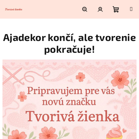
Prejsť
na
obsah
Nákupn
Hľadať
Prihlásenie
Ajadekor končí, ale tvorenie
košík
pokračuje!