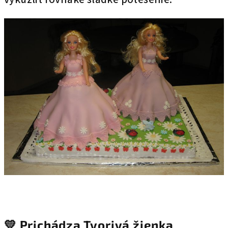
💛 Prichádza
Tvorivá žienka