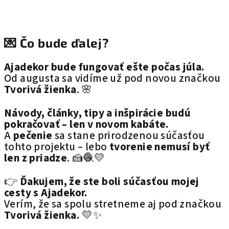
💌 Čo bude ďalej?
Ajadekor bude fungovať ešte počas júla.
Od augusta sa vidíme už pod novou značkou
Tvorivá žienka
. 🌸
Návody, články, tipy a inšpirácie budú
pokračovať – len v novom kabáte.
A
pečenie
sa stane prirodzenou súčasťou
tohto projektu – lebo
tvorenie nemusí byť
len z priadze
. 🍰🧶💛
👉
Ďakujem, že ste boli súčasťou mojej
cesty s Ajadekor.
Verím, že sa spolu stretneme aj pod značkou
Tvorivá žienka.
💛✨