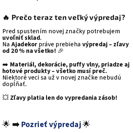
🔥 Prečo teraz ten veľký výpredaj?
Pred spustením novej značky potrebujem
uvoľniť sklad
.
Na
Ajadekor
práve prebieha
výpredaj – zľavy
od 20 % na všetko!
🎉
➡️
Materiál, dekorácie, puffy vlny, priadze aj
hotové produkty – všetko musí preč.
Niektoré veci sa už v novej značke nebudú
dopĺňať.
💥
Zľavy platia len do vypredania zásob!
🌟
➡️
Pozrieť výpredaj
🌟