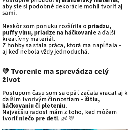
Postupne pribudol aj
aranžérsky materiál
,
aby ste si podobné dekorácie mohli tvoriť aj
sami.
Neskôr som ponuku rozšírila o
priadzu,
puffy vlnu, priadze na háčkovanie
a ďalší
kreatívny materiál.
Z hobby sa stala práca, ktorá ma napĺňala –
aj keď nebola vždy jednoduchá.
💛 Tvorenie ma sprevádza celý
život
Postupom času som sa opäť začala vracať aj k
ďalším tvorivým činnostiam –
šitiu,
háčkovaniu či pleteniu
.
Najväčšiu radosť mám z toho, keď môžem
tvoriť
niečo pre deti
. 👶 💛