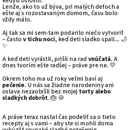
kedysi oslovili.
Lenže, ako to už býva, pri malých deťoch a
ešte aj s rozostavaným domom, času bolo
vždy málo.
Aj tak sa mi sem-tam podarilo niečo vytvoriť
– často
v tichu noci
, keď deti sladko spali... 🌙
✨
A keď deti vyrástli, prišli na rad
vnúčatá
. A
dnes tvorím ešte radšej – práve pre ne. 💛
Okrem toho ma už roky veľmi baví aj
pečenie
. U nás sa žiadne narodeniny ani
oslava nezaobišli bez mojej
torty alebo
sladkých dobrôt
. 🎂 🍪
A práve teraz nastal čas podeliť sa o tieto
recepty aj s vami – aby ste si mohli doma
vykúzliť rovnaké sladké potešenie.