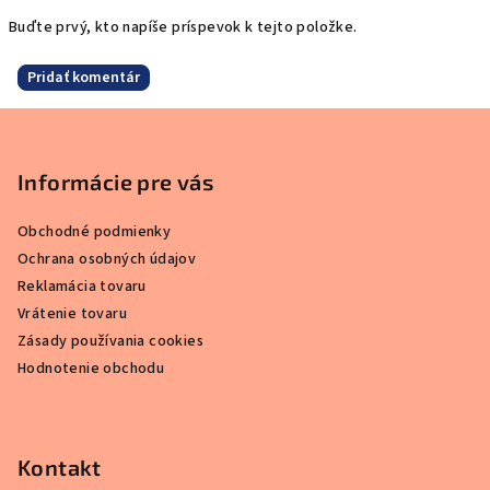
Buďte prvý, kto napíše príspevok k tejto položke.
Pridať komentár
Z
á
p
Informácie pre vás
ä
Obchodné podmienky
t
Ochrana osobných údajov
i
Reklamácia tovaru
e
Vrátenie tovaru
Zásady používania cookies
Hodnotenie obchodu
Kontakt