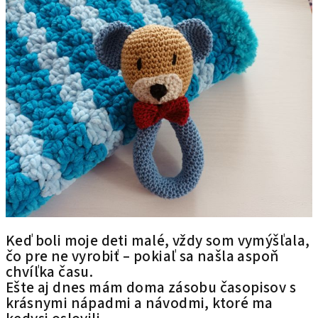
Keď boli moje deti malé, vždy som vymýšľala,
čo pre ne vyrobiť – pokiaľ sa našla aspoň
chvíľka času.
Ešte aj dnes mám doma zásobu časopisov s
krásnymi nápadmi a návodmi, ktoré ma