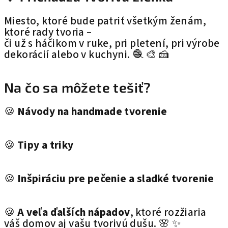
Miesto, ktoré bude patriť všetkým ženám,
ktoré rady tvoria –
či už s háčikom v ruke, pri pletení, pri výrobe
dekorácií alebo v kuchyni. 🧶 🎨 🍰
Na čo sa môžete tešiť?
🍪
Návody na handmade tvorenie
🍪
Tipy a triky
🍪
Inšpiráciu pre pečenie a sladké tvorenie
🍪
A veľa ďalších nápadov
, ktoré rozžiaria
váš domov aj vašu tvorivú dušu. 🌸 ✨