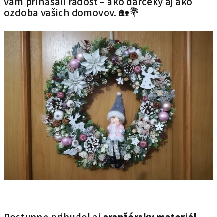
vám prinášali radosť – ako darčeky aj ako
ozdoba vašich domovov. 🏡💐