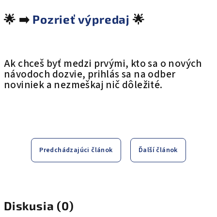
🌟
➡️
Pozrieť výpredaj
🌟
Ak chceš byť medzi prvými, kto sa o nových
návodoch dozvie, prihlás sa na odber
noviniek a nezmeškaj nič dôležité.
Predchádzajúci článok
Ďalší článok
Diskusia (0)