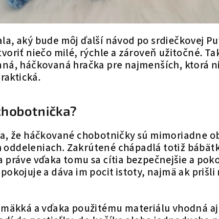
a, aký bude môj ďalší návod po srdiečkovej Pu
voriť niečo milé, rýchle a zároveň užitočné. Ta
ná, háčkovaná hračka pre najmenších, ktorá ni
praktická.
chobotnička?
la, že háčkované chobotničky sú mimoriadne 
oddeleniach. Zakrútené chápadlá totiž bábät
 práve vďaka tomu sa cítia bezpečnejšie a poko
okojuje a dáva im pocit istoty, najmä ak prišli 
 mäkká a vďaka použitému materiálu vhodná aj 