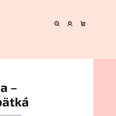
Hľadať
Prihlásenie
Nákupný
košík
a –
bätká