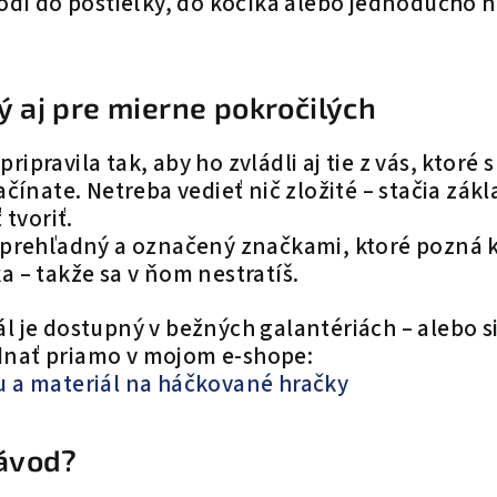
hodí do postieľky, do kočíka alebo jednoducho n
 aj pre mierne pokročilých
ipravila tak, aby ho zvládli aj tie z vás, ktoré
ačínate. Netreba vedieť nič zložité – stačia zák
 tvoriť.
, prehľadný a označený značkami, ktoré pozná 
a – takže sa v ňom nestratíš.
ál je dostupný v bežných galantériách – alebo 
nať priamo v mojom e-shope:
u a materiál na háčkované hračky
ávod?