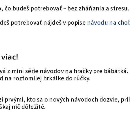
, čo budeš potrebovať – bez zháňania a stresu.
udeš potrebovať nájdeš v popise
návodu na chob
 viac!
vá z mini série návodov na hračky pre bábätká.
ad na roztomilej hrkálke do rúčky.
i prvými, kto sa o nových návodoch dozvie, pri
kaj nič dôležité.