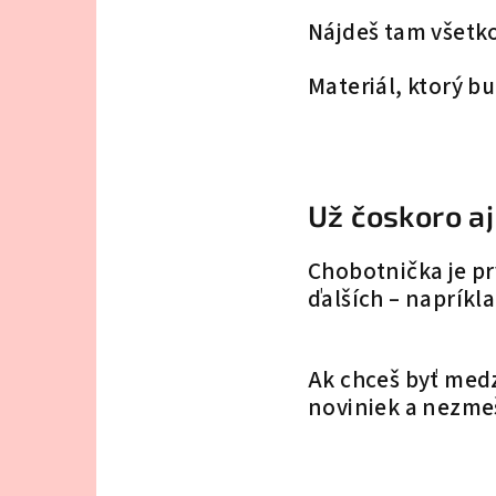
Nájdeš tam všetko
Materiál, ktorý b
Už čoskoro aj
Chobotnička je pr
ďalších – napríkl
Ak chceš byť medz
noviniek a nezmeš