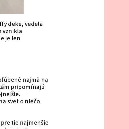
ffy deke, vedela
k vznikla
e je len
obľúbené najmä na
kám pripomínajú
jnejšie.
na svet o niečo
pre tie najmenšie