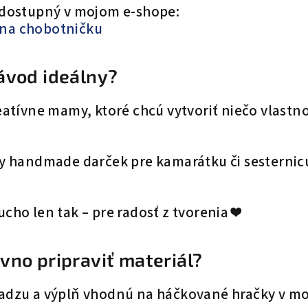
z dostupný v mojom e-shope:
 na chobotničku
návod ideálny?
eatívne mamy, ktoré chcú vytvoriť niečo vlastn
y handmade darček pre kamarátku či sesternicu
cho len tak – pre radosť z tvorenia ❤️
ovno pripraviť materiál?
riadzu a výplň vhodnú na háčkované hračky v 