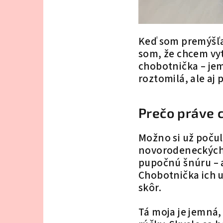
Keď som premýšľal
som, že chcem vyt
chobotnička – jem
roztomilá, ale aj 
Prečo práve 
Možno si už poču
novorodeneckých 
pupočnú šnúru – a
Chobotnička ich up
skôr.
Tá moja je jemná,