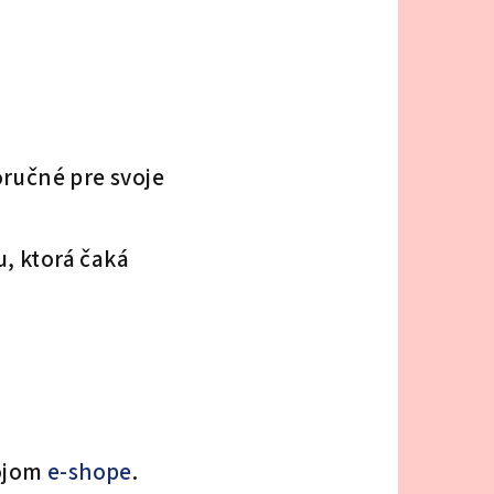
oručné pre svoje
, ktorá čaká
mojom
e-shope
.