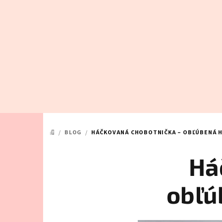
Prejsť
na
obsah
/
BLOG
/
HÁČKOVANÁ CHOBOTNIČKA – OBĽÚBENÁ H
DOMOV
Há
obľú