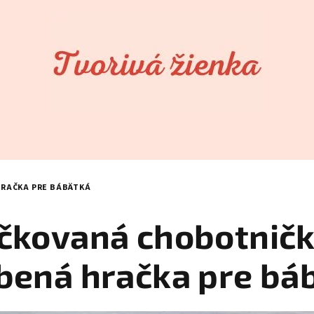
RAČKA PRE BÁBÄTKÁ
čkovaná chobotničk
bená hračka pre bá