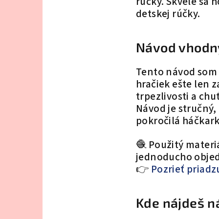
rúčky. Skvele sa 
detskej rúčky.
Návod vhodný
Tento návod som pr
hračiek ešte len z
trpezlivosti a chuť
Návod je stručný
pokročilá háčkark
🧶 Použitý materi
jednoducho objed
👉
Pozrieť priadz
Kde nájdeš n