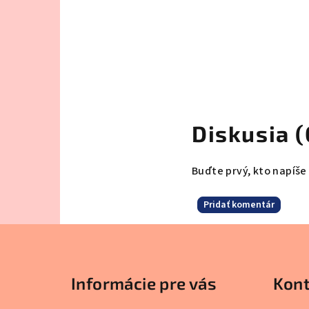
Diskusia (
Buďte prvý, kto napíše
Pridať komentár
Z
á
Informácie pre vás
Kont
p