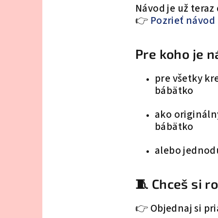
Návod je už tera
👉
Pozrieť návod
Pre koho je 
pre všetky kr
bábätko
ako origináln
bábätko
alebo jednodu
🧵 Chceš si r
👉 Objednaj si p