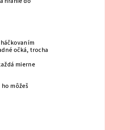
a hranie do
 s háčkovaním
ladné očká, trocha
každá mierne
si ho môžeš