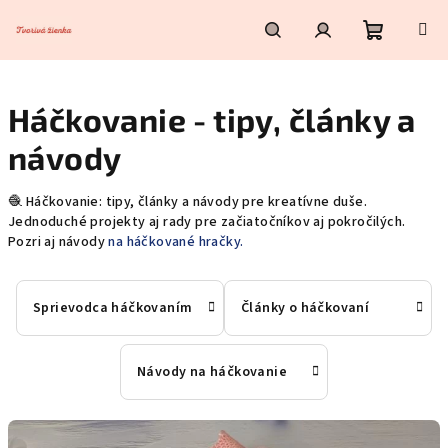
Prejsť
na
obsah
Nákupn
Hľadať
Prihlásenie
Háčkovanie - tipy, články a
košík
návody
🧶 Háčkovanie: tipy, články a návody pre kreatívne duše.
Jednoduché projekty aj rady pre začiatočníkov aj pokročilých.
Pozri aj návody
na háčkované hračky.
Sprievodca háčkovaním
Články o háčkovaní
Návody na háčkovanie
V
ý