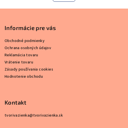
l
o
á
v
Z
a
d
n
á
a
i
c
p
Informácie pre vás
e
i
ä
e
Obchodné podmienky
t
p
Ochrana osobných údajov
i
r
Reklamácia tovaru
e
v
Vrátenie tovaru
k
Zásady používania cookies
y
Hodnotenie obchodu
v
ý
p
i
Kontakt
s
u
tvorivazienka
@
tvorivazienka.sk