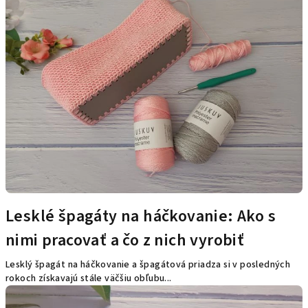
p
i
s
č
l
á
n
k
o
v
Lesklé špagáty na háčkovanie: Ako s
nimi pracovať a čo z nich vyrobiť
Lesklý špagát na háčkovanie a špagátová priadza si v posledných
rokoch získavajú stále väčšiu obľubu...